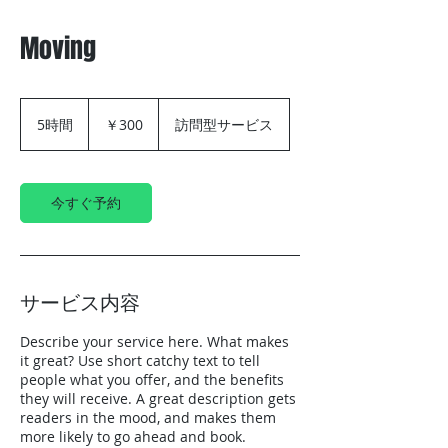
Moving
300
円
5時間
5
￥300
訪問型サービス
時
間
今すぐ予約
サービス内容
Describe your service here. What makes
it great? Use short catchy text to tell
people what you offer, and the benefits
they will receive. A great description gets
readers in the mood, and makes them
more likely to go ahead and book.