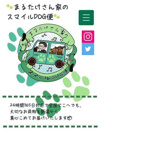
🐾
まるたけさん家の
スマイルDOG便
🐾
24時間365日対応で全国どこへでも、
大切なお荷物を新潟から
真心こめてお届けいたします📦